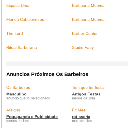
Espaco Uma
Barbearia Moema
Florida Cabeleireiros
Barbearia Moema
The Lord
Barber Center
Ritual Barberaria
Studio Faby
Anuncios Próximos Os Barbeiros
Os Barbeiros
Tem que ter festa
Masculino
Artigos Festas
anuncio que foi selecionado
menos de 1km
Allsigns
Fit Mee
Propaganda e Publicidade
rotisseria
menos de 1km
mais de 1km