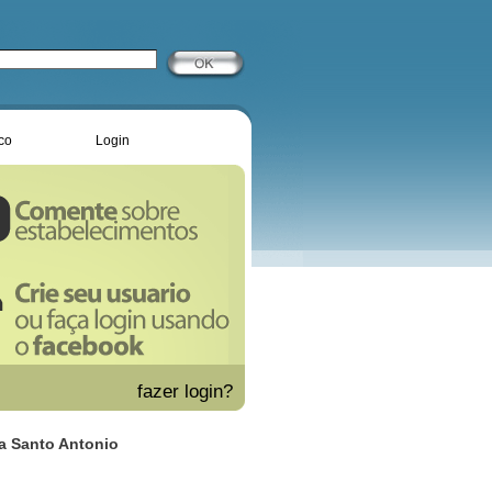
co
Login
fazer
login?
ra Santo Antonio