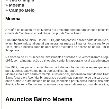
» Vila Olimpia
» Moema
» Campo Belo
Moema
A região do atual bairro de Moema era uma propriedade rural cortada pelos tr
cidade de São Paulo ao extinto município de Santo Amaro.
Sua urbanização iniciou-se em 1913, quando passou a fazer parte do bairro d
foi um bairro industrial que atraiu imigrantes russos e lituanos. A construção
1936, criou a necessidade de abrir novas avenidas de acesso ao bairro. Em 1
Ibirapuera.
Na década de 1970, recebeu investimentos privados que verticalizaram a reg
1976, com a inauguração do shopping center Ibirapuera, o local experimentou
Em 1987, uma parte do então bairro de Indianópolis decidiu se emancipar e 
para Moema, palavra indígena que significa "aurora".
Moema é hoje um bairro comercial e residencial, subdividido em "Moema Pássa
Santo Amaro e a Avenida Ibirapuera, e possui ruas com nome de pássaros, co
entre outras. A outra metade do bairro, conhecida por "Moema Índios", fica ent
Avenida Moreira Guimarães, com ruas de nomes indígenas, como Maracatins,
Anuncios Bairro Moema