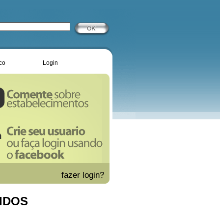
co
Login
fazer
login?
IDOS