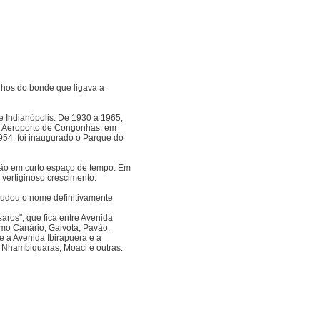
ilhos do bonde que ligava a
e Indianópolis. De 1930 a 1965,
 do Aeroporto de Congonhas, em
954, foi inaugurado o Parque do
ião em curto espaço de tempo. Em
 vertiginoso crescimento.
mudou o nome definitivamente
ros", que fica entre Avenida
mo Canário, Gaivota, Pavão,
re a Avenida Ibirapuera e a
 Nhambiquaras, Moaci e outras.