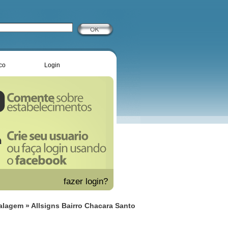
co
Login
fazer
login?
balagem
» Allsigns Bairro Chacara Santo