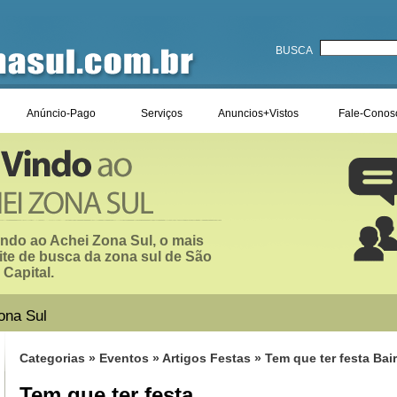
BUSCA
Anúncio-Pago
Serviços
Anuncios+Vistos
Fale-Conos
ndo ao Achei Zona Sul, o mais
ite de busca da zona sul de São
 Capital.
ona Sul
Categorias
»
Eventos
»
Artigos Festas
» Tem que ter festa Ba
Tem que ter festa