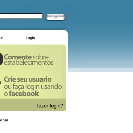
co
Login
fazer
login?
oema