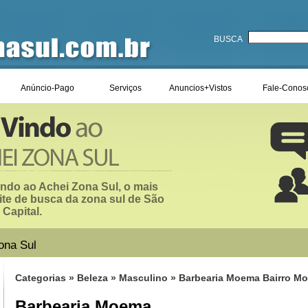
BUSCA
Anúncio-Pago
Serviços
Anuncios+Vistos
Fale-Conos
ndo ao Achei Zona Sul, o mais
ite de busca da zona sul de São
 Capital.
ona Sul
Categorias
»
Beleza
»
Masculino
» Barbearia Moema Bairro M
Barbearia Moema