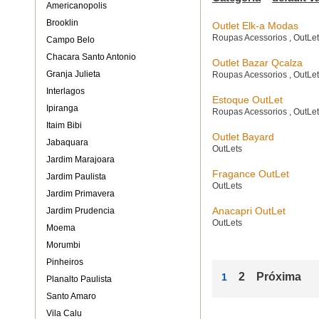
Americanopolis
Brooklin
Outlet Elk-a Modas
Roupas Acessorios
,
OutLe
Campo Belo
Chacara Santo Antonio
Outlet Bazar Qcalza
Granja Julieta
Roupas Acessorios
,
OutLe
Interlagos
Estoque OutLet
Ipiranga
Roupas Acessorios
,
OutLe
Itaim Bibi
Outlet Bayard
Jabaquara
OutLets
Jardim Marajoara
Fragance OutLet
Jardim Paulista
OutLets
Jardim Primavera
Anacapri OutLet
Jardim Prudencia
OutLets
Moema
Morumbi
Pinheiros
2
Próxima
1
Planalto Paulista
Santo Amaro
Vila Calu