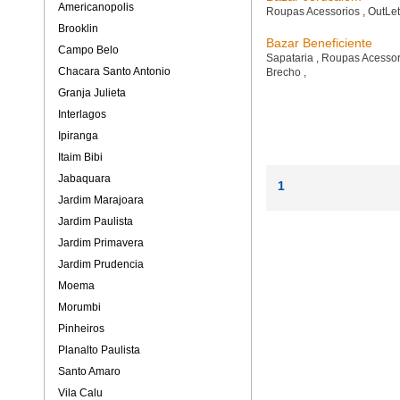
Americanopolis
Roupas Acessorios
,
OutLe
Brooklin
Bazar Beneficiente
Campo Belo
Sapataria
,
Roupas Acesso
Chacara Santo Antonio
Brecho
,
Granja Julieta
Interlagos
Ipiranga
Itaim Bibi
Jabaquara
1
Jardim Marajoara
Jardim Paulista
Jardim Primavera
Jardim Prudencia
Moema
Morumbi
Pinheiros
Planalto Paulista
Santo Amaro
Vila Calu