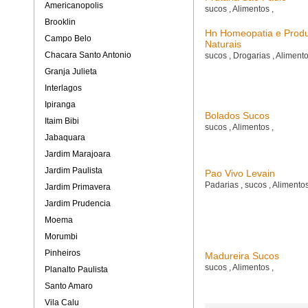
Americanopolis
sucos
,
Alimentos
,
Brooklin
Hn Homeopatia e Prod
Campo Belo
Naturais
Chacara Santo Antonio
sucos
,
Drogarias
,
Aliment
Granja Julieta
Interlagos
Ipiranga
Bolados Sucos
Itaim Bibi
sucos
,
Alimentos
,
Jabaquara
Jardim Marajoara
Jardim Paulista
Pao Vivo Levain
Padarias
,
sucos
,
Alimento
Jardim Primavera
Jardim Prudencia
Moema
Morumbi
Pinheiros
Madureira Sucos
sucos
,
Alimentos
,
Planalto Paulista
Santo Amaro
Vila Calu