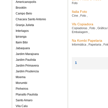
Americanopolis
Foto
Brooklin
Italia Foto
Campo Belo
Cine
,
Foto
,
Chacara Santo Antonio
Vls Copiadora
Granja Julieta
Copiadoras
,
Foto
,
Gráfica
Interlagos
Embalagem
,
Ipiranga
Na Kombi Papelaria
Itaim Bibi
Informática
,
Papelaria
,
Fo
Jabaquara
Jardim Marajoara
Jardim Paulista
1
Jardim Primavera
Jardim Prudencia
Moema
Morumbi
Pinheiros
Planalto Paulista
Santo Amaro
Vila Calu