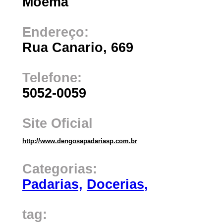
Moema
Endereço:
Rua Canario, 669
Telefone:
5052-0059
Site Oficial
http://www.dengosapadariasp.com.br
Categorias:
Padarias,
Docerias,
tag: