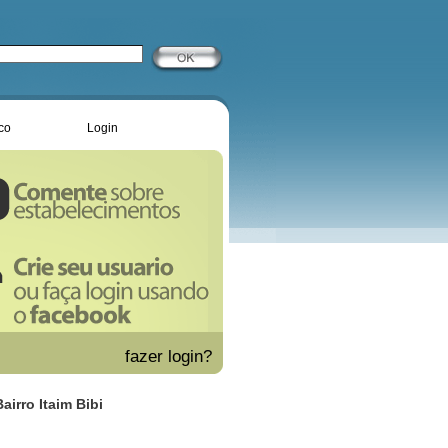
co
Login
fazer
login?
airro Itaim Bibi