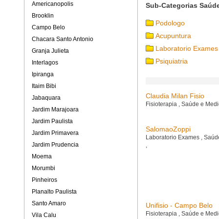
Americanopolis
Sub-Categorias Saúde
Brooklin
Podologo
Campo Belo
Acupuntura
Chacara Santo Antonio
Laboratorio Exames
Granja Julieta
Psiquiatria
Interlagos
Ipiranga
Itaim Bibi
Claudia Milan Fisio
Jabaquara
Fisioterapia
,
Saúde e Medi
Jardim Marajoara
Jardim Paulista
SalomaoZoppi
Jardim Primavera
Laboratorio Exames
,
Saúde
Jardim Prudencia
,
Moema
Morumbi
Pinheiros
Planalto Paulista
Santo Amaro
Unifisio - Campo Belo
Fisioterapia
,
Saúde e Medi
Vila Calu