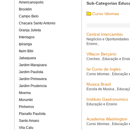
Americanopolis
Sub-Categorias Educ
Brooklin
Curso Idiomas
Campo Belo
Chacara Santo Antonio
Granja Julieta
Central Intercambio
Interlagos
Negócios e Oportunidades
Ensino
,
Ipiranga
Itaim Bibi
Villacor Berçário
Jabaquara
Creches
,
Educação e Ens
Jardim Marajoara
Iw Curso de Ingles
Jardim Paulista
Curso Idiomas
,
Educação 
Jardim Primavera
Musica Brasil
Jardim Prudencia
Escola de Musica
,
Educaçã
Moema
Instituto Gastronomico
Morumbi
Educação e Ensino
Pinheiros
Planalto Paulista
Academia Washington
Santo Amaro
Curso Idiomas
,
Educação 
Vila Calu