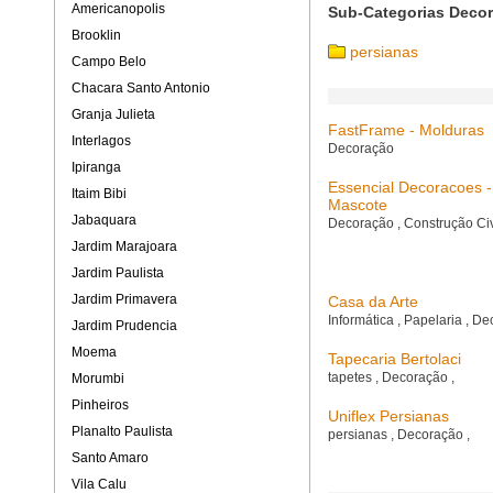
Americanopolis
Sub-Categorias Deco
Brooklin
persianas
Campo Belo
Chacara Santo Antonio
Granja Julieta
FastFrame - Molduras
Interlagos
Decoração
Ipiranga
Essencial Decoracoes - 
Itaim Bibi
Mascote
Jabaquara
Decoração
,
Construção Ci
Jardim Marajoara
Jardim Paulista
Jardim Primavera
Casa da Arte
Informática
,
Papelaria
,
De
Jardim Prudencia
Moema
Tapecaria Bertolaci
tapetes
,
Decoração
,
Morumbi
Pinheiros
Uniflex Persianas
Planalto Paulista
persianas
,
Decoração
,
Santo Amaro
Vila Calu