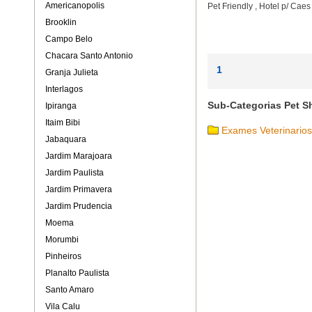
Americanopolis
Pet Friendly
,
Hotel p/ Cae
Brooklin
Campo Belo
Chacara Santo Antonio
1
Granja Julieta
Interlagos
Sub-Categorias Pet S
Ipiranga
Itaim Bibi
Exames Veterinarios
Jabaquara
Jardim Marajoara
Jardim Paulista
Jardim Primavera
Jardim Prudencia
Moema
Morumbi
Pinheiros
Planalto Paulista
Santo Amaro
Vila Calu