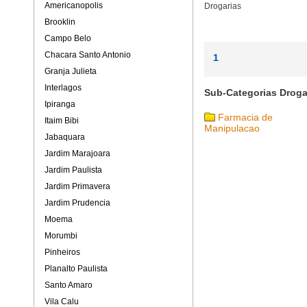
Americanopolis
Drogarias
Brooklin
Campo Belo
Chacara Santo Antonio
1
Granja Julieta
Interlagos
Sub-Categorias Droga
Ipiranga
Farmacia de
Itaim Bibi
Manipulacao
Jabaquara
Jardim Marajoara
Jardim Paulista
Jardim Primavera
Jardim Prudencia
Moema
Morumbi
Pinheiros
Planalto Paulista
Santo Amaro
Vila Calu