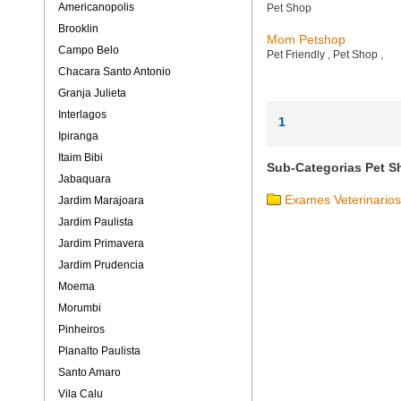
Americanopolis
Pet Shop
Brooklin
Mom Petshop
Campo Belo
Pet Friendly
,
Pet Shop
,
Chacara Santo Antonio
Granja Julieta
Interlagos
1
Ipiranga
Itaim Bibi
Sub-Categorias Pet S
Jabaquara
Exames Veterinarios
Jardim Marajoara
Jardim Paulista
Jardim Primavera
Jardim Prudencia
Moema
Morumbi
Pinheiros
Planalto Paulista
Santo Amaro
Vila Calu